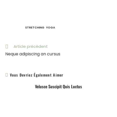
Praesent libero. Sed cursus ante dapibus diam. Sed
nisi. Nulla quis sem at nibh elementum imperdiet. Duis
sagittis ipsum.
ÉTIQUETTES
:
STRETCHING
,
YOGA
Read
Article précédent
More
Neque adipiscing an cursus
Articles
Vous Devriez Également Aimer
Velusce Suscipit Quis Luctus
27 septembre 2016