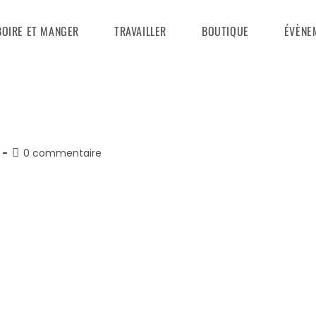
BOIRE ET MANGER
TRAVAILLER
BOUTIQUE
ÉVÈNE
Commentaires
0 commentaire
y:
de
la
elit. Integer nec odio. Praesent libero. Sed cursus ante dapi
publication :