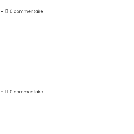
Commentaires
0 commentaire
y:
de
la
elit. Integer nec odio. Praesent libero. Sed cursus ante dapi
publication :
Commentaires
0 commentaire
y:
de
la
elit. Integer nec odio. Praesent libero. Sed cursus ante dapi
publication :