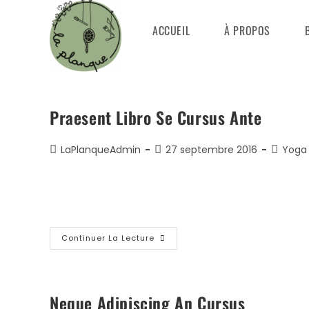
Skip
to
ACCUEIL
À PROPOS
content
Praesent Libro Se Cursus Ante
Auteur/autrice
Publication
Post
LaPlanqueAdmin
27 septembre 2016
Yoga
de
publiée :
categor
la
Lorem ipsum dolor sit amet, consectetur adipiscing 
publication :
elementum imperdiet. Duis sagittis ipsum.…
Praesent
Continuer La Lecture
Libro
Se
Cursus
Ante
Neque Adipiscing An Cursus