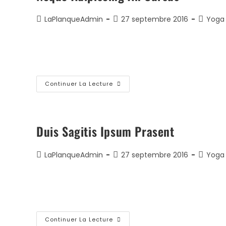
Auteur/autrice
Publication
Post
LaPlanqueAdmin
27 septembre 2016
Yoga
de
publiée :
categor
la
Lorem ipsum dolor sit amet, consectetur adipiscing 
publication :
elementum imperdiet. Duis sagittis ipsum.…
Neque
Continuer La Lecture
Adipiscing
An
Cursus
Duis Sagitis Ipsum Prasent
Auteur/autrice
Publication
Post
LaPlanqueAdmin
27 septembre 2016
Yoga
de
publiée :
categor
la
Lorem ipsum dolor sit amet, consectetur adipiscing 
publication :
elementum imperdiet. Duis sagittis ipsum.…
Duis
Continuer La Lecture