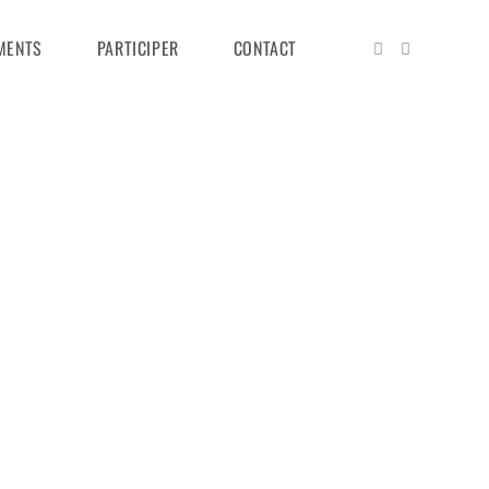
MENTS
PARTICIPER
CONTACT
bus diam. Sed nisi. Nulla quis sem at nibh